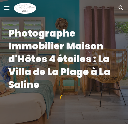
Skip to main content
Skip to navigation
Photographe
Immobili
er
Maison
d'Hôtes
4 étoiles : La
Villa
de La Plage
à
La
Saline