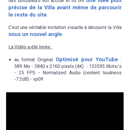
une idée plus
des utilisateurs est accrue et ils ont
précise de la Villa avant même de parcourir
le reste du site
.
C'est une véritable invitation visuelle à découvrir la Villa
sous un nouvel angle
.
La Vidéo a été livrée :
Optimisé pour YouTube
au format Original
:
589 Mo - 3840 x 2160 pixels (4K) - 133595 Kbits/s
- 25 FPS - Normalized Audio (content loudness
-
7.2
dB) - vp09