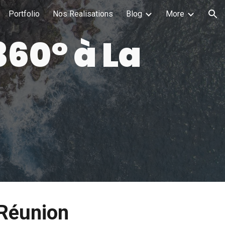
Portfolio
Nos Realisations
Blog
More
ion
 360°
à
La
 Réunion