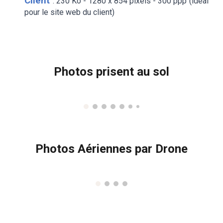
Client
: 230 Ko - 1280 x 854 pixels - 300 ppp (idéal
pour le
site web du client
)
Photos
prisent au sol
Photos Aériennes par Drone