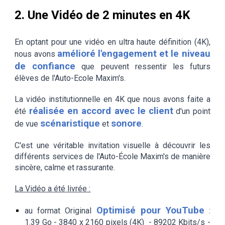
2. Une Vidéo de 2 minutes en 4K
En optant pour une vidéo en ultra haute définition (4K),
amélioré l'engagement et le niveau
nous avons
de confiance
que peuvent ressentir les futurs
élèves de l'Auto-Ecole Maxim's.
La vidéo
institutionnelle
en 4K que nous avons faite a
réalisée en accord avec l
e client
été
d'un point
scénaristique
sonore
de vue
et
.
C'est une véritable invitation visuelle à découvrir les
différents services de
l'Auto-
É
cole Maxim's
de manière
sincère, calme et rassurante.
La Vidéo a été livrée :
Optimisé pour YouTube
au format Original
:
1.
39
Go - 3840 x 2160 pixels (4K) -
89202
Kbits/s -