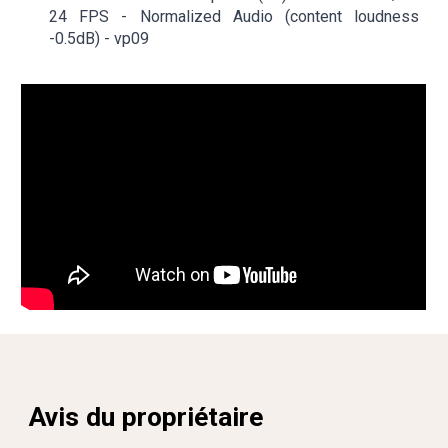
24
FPS - Normalized Audio (content loudness
-
0
.
5
dB) - vp09
Avis d
u
propriétaire